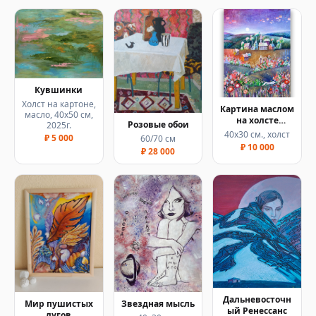
Кувшинки
Холст на картоне,
Картина маслом
масло, 40х50 см,
на холсте
Розовые обои
2025г.
"Сиреневый
40х30 см., холст
₽ 5 000
60/70 см
рассвет"
₽ 10 000
₽ 28 000
Дальневосточн
Звездная мысль
Мир пушистых
ый Ренессанс
лугов