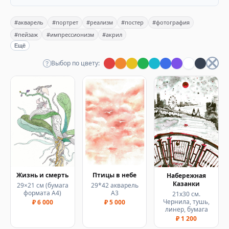
#акварель
#портрет
#реализм
#постер
#фотография
#пейзаж
#импрессионизм
#акрил
Ещё
Выбор по цвету:
Жизнь и смерть
Птицы в небе
Набережная
Казанки
29×21 см (бумага
29*42 акварель
формата А4)
А3
21х30 см.
Чернила, тушь,
₽ 6 000
₽ 5 000
линер, бумага
₽ 1 200