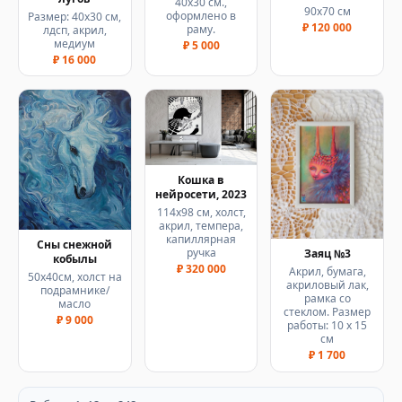
40х30 см.,
90х70 см
оформлено в
Размер: 40х30 см,
₽ 120 000
раму.
лдсп, акрил,
медиум
₽ 5 000
₽ 16 000
Кошка в
нейросети, 2023
114х98 см, холст,
акрил, темпера,
капиллярная
Сны снежной
ручка
Заяц №3
кобылы
₽ 320 000
Акрил, бумага,
50х40см, холст на
акриловый лак,
подрамнике/
рамка со
масло
стеклом. Размер
₽ 9 000
работы: 10 х 15
см
₽ 1 700