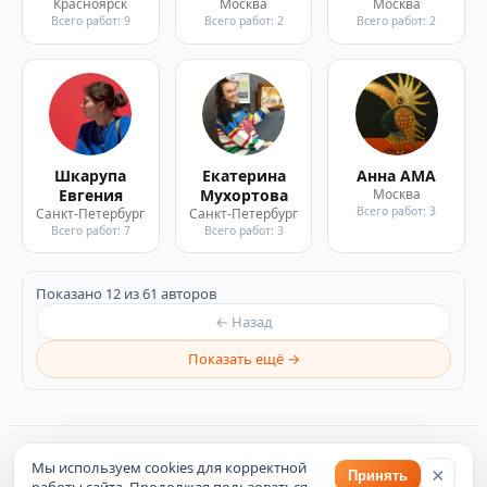
Красноярск
Москва
Москва
Всего работ: 9
Всего работ: 2
Всего работ: 2
Шкарупа
Екатерина
Анна АМА
Евгения
Мухортова
Москва
Всего работ: 3
Санкт-Петербург
Санкт-Петербург
Всего работ: 7
Всего работ: 3
Показано 12 из 61 авторов
← Назад
Показать ещё →
©
2026
Artsroom — пространство искусства
Мы используем cookies для корректной
×
Принять
Политика конфиденциальности