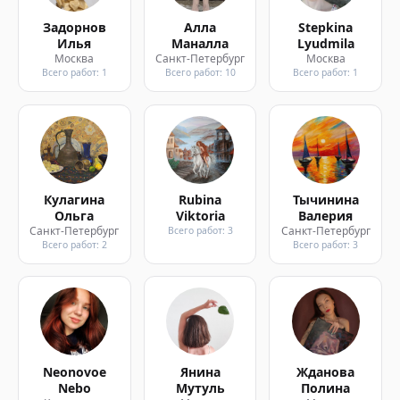
Задорнов
Алла
Stepkina
Илья
Маналла
Lyudmila
Москва
Санкт-Петербург
Москва
Всего работ: 1
Всего работ: 10
Всего работ: 1
Кулагина
Rubina
Тычинина
Ольга
Viktoria
Валерия
Санкт-Петербург
Санкт-Петербург
Всего работ: 3
Всего работ: 2
Всего работ: 3
Neonovoe
Янина
Жданова
Nebo
Мутуль
Полина