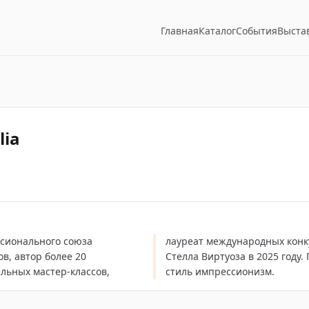
Главная
Каталог
События
Выста
lia
ссионального союза
й, обладатель премии
в, автор более 20
масляная живопись и
льных мастер-классов,
стиль импрессионизм.