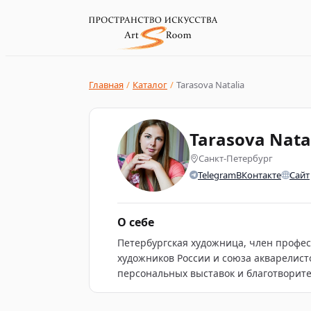
Главная
/
Каталог
/
Tarasova Natalia
Tarasova Nata
Санкт-Петербург
Telegram
ВКонтакте
Сайт
О себе
Петербургская художница, член профе
лауреат международных конкурсов и преми
художников России и союза акварелисто
Стелла Виртуоза в 2025 году. Преобладает 
персональных выставок и благотворите