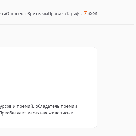
Вход
вки
О проекте
Зрителям
Правила
Тарифы