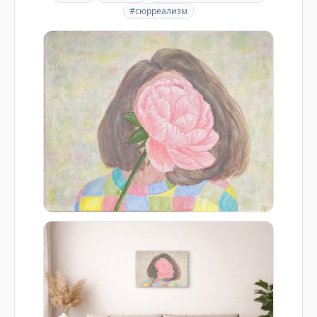
#сюрреализм