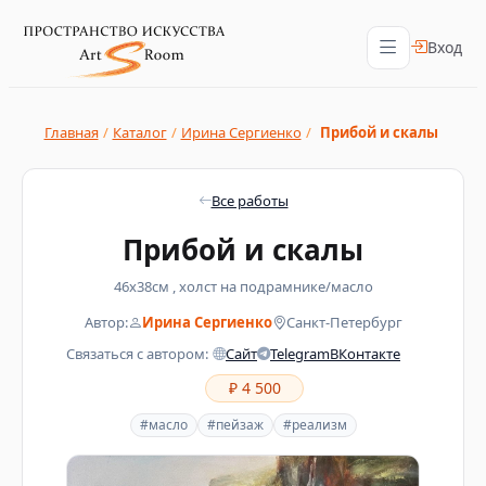
Вход
Главная
/
Каталог
/
Ирина Сергиенко
/
Прибой и скалы
Все работы
Прибой и скалы
46х38см , холст на подрамнике/масло
Автор:
Ирина Сергиенко
Санкт-Петербург
Связаться с автором:
Сайт
Telegram
ВКонтакте
₽ 4 500
#масло
#пейзаж
#реализм