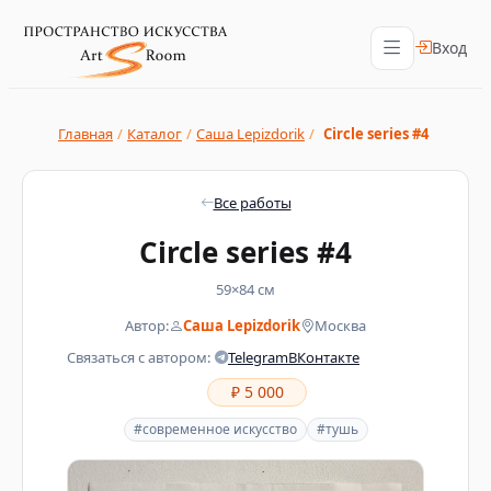
Вход
Главная
/
Каталог
/
Саша Lepizdorik
/
Circle series #4
Все работы
Circle series #4
59×84 см
Автор:
Саша Lepizdorik
Москва
Связаться с автором:
Telegram
ВКонтакте
₽ 5 000
#современное искусство
#тушь