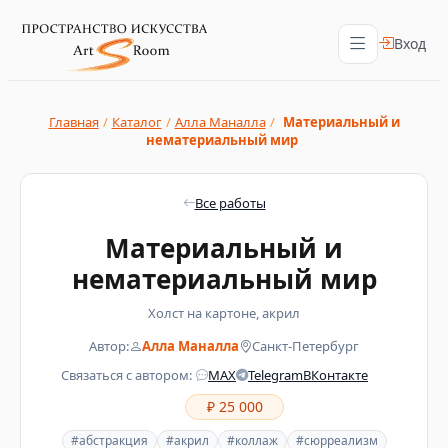
Вход
Главная
/
Каталог
/
Алла Маналла
/
Материальный и
нематериальный мир
Все работы
Материальный и
нематериальный мир
Холст на картоне, акрил
Автор:
Алла Маналла
Санкт-Петербург
Связаться с автором:
MAX
Telegram
ВКонтакте
₽ 25 000
#абстракция
#акрил
#коллаж
#сюрреализм