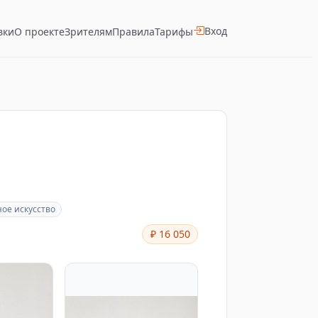
Вход
вки
О проекте
Зрителям
Правила
Тарифы
ое искусство
₽ 16 050