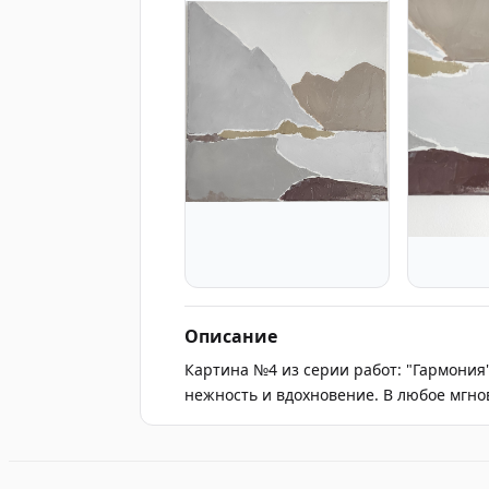
Описание
Картина №4 из серии работ: "Гармония"
прикосновение ветра и тихий шепот волн — 
нежность и вдохновение. В любое мгн