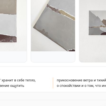
 хранит в себе тепло,
легко. Работа о тишине,
овение ощутить
о спокойствии и о том, что и