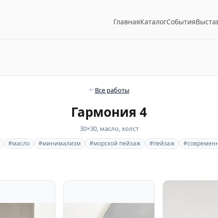
Главная
Каталог
События
Выста
Все работы
Гармония 4
30×30, масло, холст
#масло
#минимализм
#морской пейзаж
#пейзаж
#современн