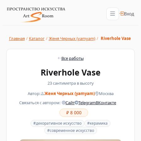
Вход
Главная
/
Каталог
/
Женя Черных (yamyam)
/
Riverhole Vase
Все работы
Riverhole Vase
23 сантиметра в высоту
Автор:
Женя Черных (yamyam)
Москва
Связаться с автором:
Сайт
Telegram
ВКонтакте
₽ 8 000
#декоративное искусство
#керамика
#современное искусство