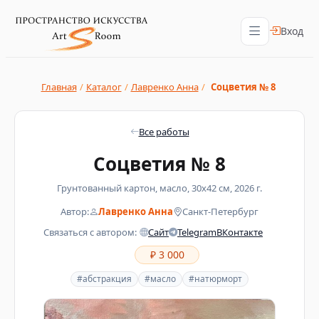
Вход
Главная
/
Каталог
/
Лавренко Анна
/
Соцветия № 8
Все работы
Соцветия № 8
Грунтованный картон, масло, 30х42 см, 2026 г.
Автор:
Лавренко Анна
Санкт-Петербург
Связаться с автором:
Сайт
Telegram
ВКонтакте
₽ 3 000
#абстракция
#масло
#натюрморт