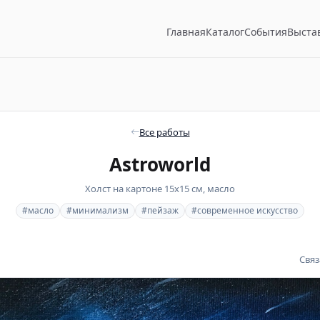
Главная
Каталог
События
Выста
Все работы
Astroworld
Холст на картоне 15х15 см, масло
#масло
#минимализм
#пейзаж
#современное искусство
Связ