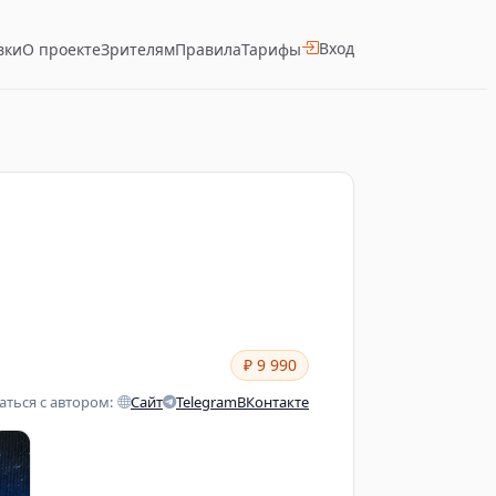
Вход
вки
О проекте
Зрителям
Правила
Тарифы
₽ 9 990
аться с автором:
Сайт
Telegram
ВКонтакте