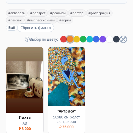
#акварель
#портрет
#реализм
#постер
#фотография
#пейзаж
#импрессионизм
#акрил
Сбросить фильтр
Ещё
Выбор по цвету:
“Актриса”
50х80 см, холст
Пихта
лен, акрил
А3
₽ 35 000
₽ 3 000