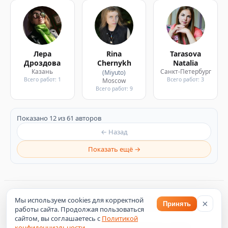
Лера
Rina
Tarasova
Дроздова
Chernykh
Natalia
Казань
Санкт-Петербург
(Miyuto)
Всего работ: 1
Всего работ: 3
Moscow
Всего работ: 9
Показано 12 из 61 авторов
← Назад
Показать ещё →
©
2026
Artsroom — пространство искусства
Мы используем cookies для корректной
×
Принять
Политика конфиденциальности
работы сайта. Продолжая пользоваться
Оферта
сайтом, вы соглашаетесь с
Политикой
Согласие на обработку персональных данных
конфиденциальности
.