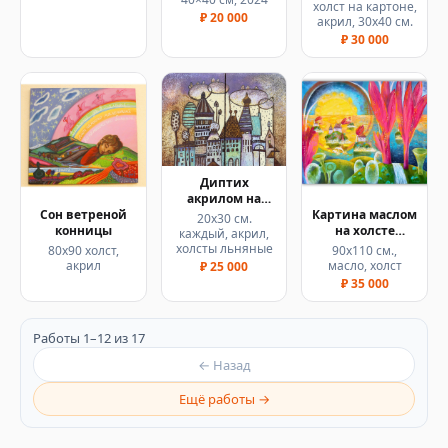
холст на картоне,
₽ 20 000
акрил, 30х40 см.
₽ 30 000
Диптих
акрилом на
холстах
Сон ветреной
Картина маслом
20х30 см.
"Грибной
конницы
на холсте
каждый, акрил,
дождь"
"Гиперион"
холсты льняные
80х90 холст,
90х110 см.,
акрил
масло, холст
₽ 25 000
₽ 35 000
Работы 1–12 из 17
← Назад
Ещё работы →