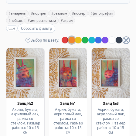
#акварель
#портрет
#реализм
#постер
#фотография
#пейзаж
#импрессионизм
#акрил
Сбросить фильтр
Ещё
Выбор по цвету:
Заяц №2
Заяц №1
Заяц №3
Акрил, бумага,
Акрил, бумага,
Акрил, бумага,
акриловый лак,
акриловый лак,
акриловый лак,
рамка со
рамка со
рамка со
стеклом. Размер
стеклом. Размер
стеклом. Размер
работы: 10 х 15
работы: 10 х 15
работы: 10 х 15
см
см
см