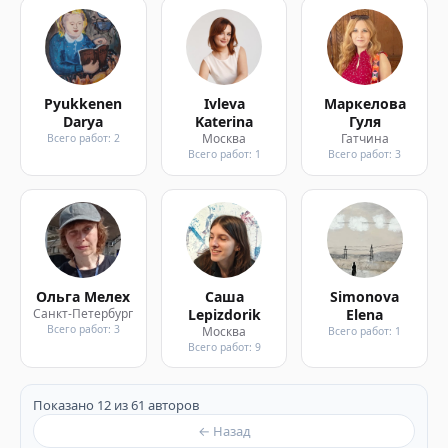
Pyukkenen
Ivleva
Маркелова
Darya
Katerina
Гуля
Москва
Гатчина
Всего работ: 2
Всего работ: 1
Всего работ: 3
Ольга Мелех
Саша
Simonova
Санкт-Петербург
Lepizdorik
Elena
Всего работ: 3
Москва
Всего работ: 1
Всего работ: 9
Показано 12 из 61 авторов
← Назад