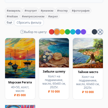
#акварель
#портрет
#реализм
#постер
#фотография
#пейзаж
#импрессионизм
#акрил
Сбросить фильтр
Ещё
Выбор по цвету:
Забыли шляпу
Тайное место
Холст на
Холст на
подрамнике,
подрамнике,
Морская Регата
масло, 60х60 см,
масло, 60х60 см,
40×50, холст,
2025г.
2025г.
масло
₽ 10 000
₽ 10 000
₽ 85 000