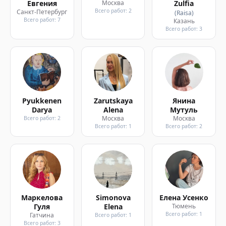
Евгения
Москва
Zulfia
Всего работ: 2
Санкт-Петербург
(Raisa)
Всего работ: 7
Казань
Всего работ: 3
Pyukkenen
Zarutskaya
Янина
Darya
Alena
Мутуль
Москва
Москва
Всего работ: 2
Всего работ: 1
Всего работ: 2
Маркелова
Simonova
Елена Усенко
Гуля
Elena
Тюмень
Всего работ: 1
Гатчина
Всего работ: 1
Всего работ: 3