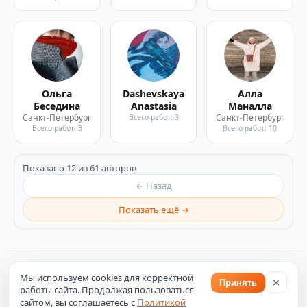
Ольга
Dashevskaya
Алла
Беседина
Anastasia
Маналла
Санкт-Петербург
Санкт-Петербург
Всего работ: 3
Всего работ: 3
Всего работ: 10
Показано 12 из 61 авторов
← Назад
Показать ещё →
©
2026
Artsroom — пространство искусства
Мы используем cookies для корректной
×
Принять
Политика конфиденциальности
работы сайта. Продолжая пользоваться
Оферта
сайтом, вы соглашаетесь с
Политикой