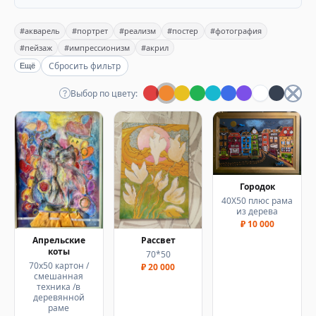
#акварель
#портрет
#реализм
#постер
#фотография
#пейзаж
#импрессионизм
#акрил
Сбросить фильтр
Ещё
Выбор по цвету:
Городок
40Х50 плюс рама
из дерева
₽ 10 000
Апрельские
Рассвет
коты
70*50
70х50 картон /
₽ 20 000
смешанная
техника /в
деревянной
раме