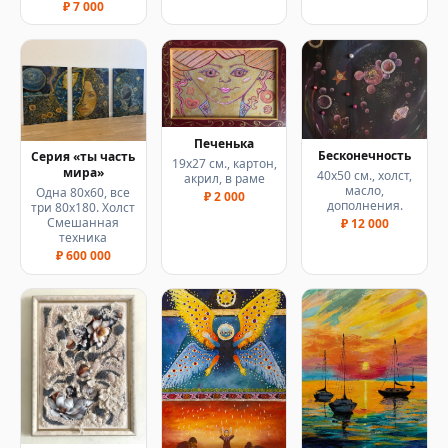
₽ 7 000
Печенька
Бесконечность
Серия «ты часть
19х27 см., картон,
мира»
40х50 см., холст,
акрил, в раме
масло,
Одна 80х60, все
₽ 2 000
дополнения.
три 80х180. Холст
Смешанная
₽ 12 000
техника
₽ 600 000