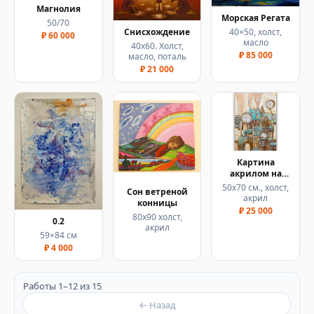
Магнолия
Морская Регата
50/70
40×50, холст,
Снисхождение
₽ 60 000
масло
40х60. Холст,
₽ 85 000
масло, поталь
₽ 21 000
Картина
акрилом на
холсте "Старый
50х70 см., холст,
Сон ветреной
город"
акрил
конницы
₽ 25 000
80х90 холст,
0.2
акрил
59×84 см
₽ 4 000
Работы 1–12 из 15
← Назад