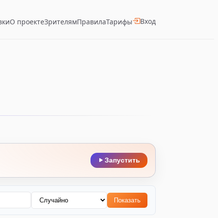
Вход
вки
О проекте
Зрителям
Правила
Тарифы
Запустить
Показать