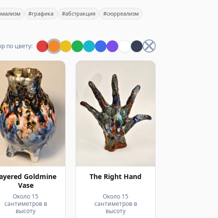
имализм
#графика
#абстракция
#сюрреализм
р по цвету:
The Right Hand
ayered Goldmine
Vase
Около 15
Около 15
сантиметров в
сантиметров в
высоту
высоту