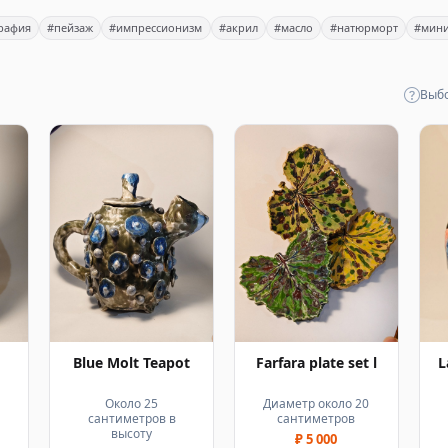
рафия
#пейзаж
#импрессионизм
#акрил
#масло
#натюрморт
#мин
Выбо
Blue Molt Teapot
Farfara plate set l
L
Около 25
Диаметр около 20
сантиметров в
сантиметров
высоту
₽ 5 000