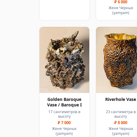
₽ 6 000
Женя Черных
(yamyam)
Golden Baroque
Riverhole Vase
Vase / Baroque I
17 сантиметров в
23 сантиметра в
высоту
высоту
₽ 7 000
₽ 8 000
Женя Черных
Женя Черных
(yamyam)
(yamyam)