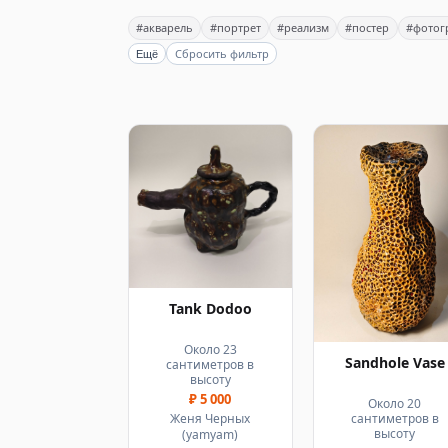
#акварель
#портрет
#реализм
#постер
#фотог
Сбросить фильтр
Ещё
Tank Dodoo
Около 23
Sandhole Vase
сантиметров в
высоту
₽ 5 000
Около 20
сантиметров в
Женя Черных
высоту
(yamyam)