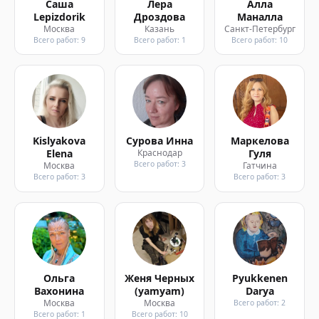
Саша
Лера
Алла
Lepizdorik
Дроздова
Маналла
Москва
Казань
Санкт-Петербург
Всего работ: 9
Всего работ: 1
Всего работ: 10
Kislyakova
Сурова Инна
Маркелова
Elena
Краснодар
Гуля
Всего работ: 3
Москва
Гатчина
Всего работ: 3
Всего работ: 3
Ольга
Женя Черных
Pyukkenen
Вахонина
(yamyam)
Darya
Москва
Москва
Всего работ: 2
Всего работ: 1
Всего работ: 10