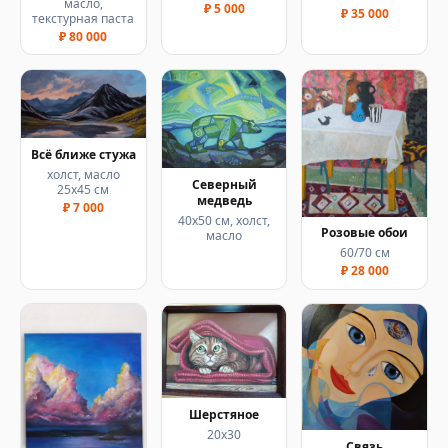
масло,
₽ 5 000
₽ 35 000
текстурная паста
₽ 80 000
Всё ближе стужа
холст, масло
Северный
25х45 см
медведь
₽ 7 000
40х50 см, холст,
Розовые обои
масло
60/70 см
₽ 28 000
Шерстяное
20х30
Связь