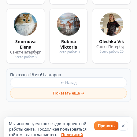
Smirnova
Rubina
Olechka Vik
Elena
Viktoria
Санкт-Петербург
Всего работ: 20
Санкт-Петербург
Всего работ: 3
Всего работ: 3
Показано 18 из 61 авторов
← Назад
Показать ещё →
©
2026
Artsroom — пространство искусства
Мы используем cookies для корректной
×
Принять
Политика конфиденциальности
работы сайта. Продолжая пользоваться
Оферта
сайтом, вы соглашаетесь с
Политикой