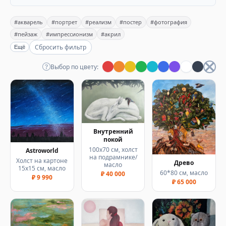
#акварель
#портрет
#реализм
#постер
#фотография
#пейзаж
#импрессионизм
#акрил
Сбросить фильтр
Ещё
Выбор по цвету:
Внутренний
покой
100х70 см, холст
Astroworld
на подрамнике/
Холст на картоне
Древо
масло
15х15 см, масло
60*80 см, масло
₽ 40 000
₽ 9 990
₽ 65 000