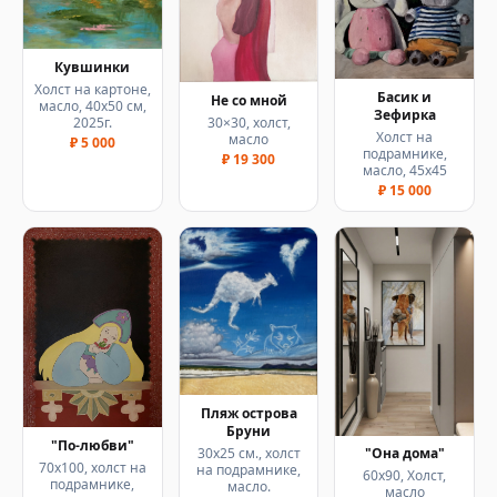
Кувшинки
Холст на картоне,
Басик и
Не со мной
масло, 40х50 см,
Зефирка
30×30, холст,
2025г.
Холст на
масло
₽ 5 000
подрамнике,
₽ 19 300
масло, 45х45
₽ 15 000
Пляж острова
Бруни
"По-любви"
30х25 см., холст
"Она дома"
70х100, холст на
на подрамнике,
60х90, Холст,
подрамнике,
масло.
масло