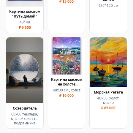
₽ 15 000
120*120 см
Картина маслом
"Путь домой"
40*40
₽ 5 500
Картина маслом
на холсте
"Сиреневый
40х30 см., холст
Морская Регата
рассвет"
₽ 10 000
40×50, холст,
масло
₽ 85 000
Созерцатель
60х60 темпера,
масло/ холст на
подрамнике