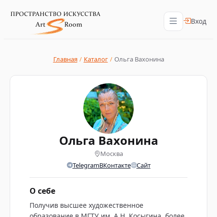
Вход
Главная
/
Каталог
/
Ольга Вахонина
Ольга Вахонина
Москва
Telegram
ВКонтакте
Сайт
О себе
Получив высшее художественное
образование в МГТУ им. А.Н. Косыгина, более