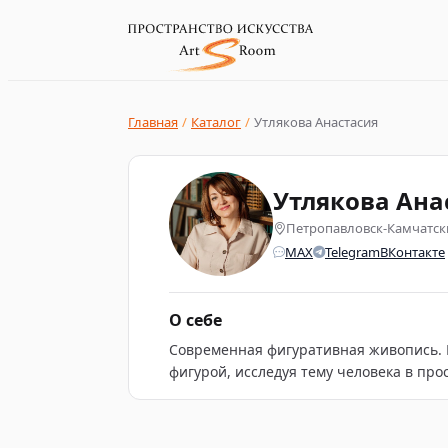
Главная
/
Каталог
/
Утлякова Анастасия
Утлякова Ана
Петропавловск-Камчатск
MAX
Telegram
ВКонтакте
О себе
Современная фигуративная живопись. 
цвет и фактуру передаю состояние соз
фигурой, исследуя тему человека в пр