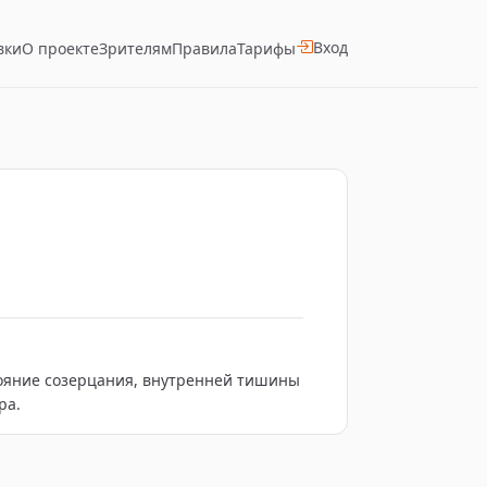
Вход
вки
О проекте
Зрителям
Правила
Тарифы
ра.