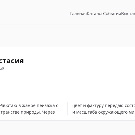
Главная
Каталог
События
Выста
стасия
ий
Работаю в жанре пейзажа с
ерцания, внутренней тишины
остранстве природы. Через
и масштаба окружающего ми