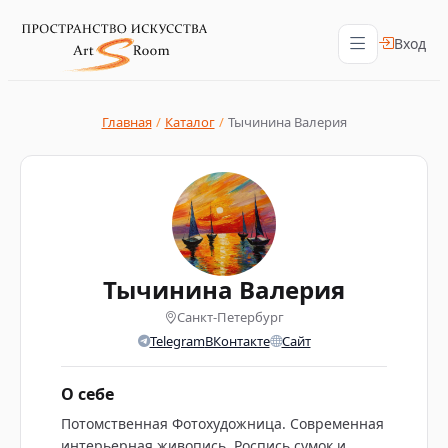
Вход
Главная
/
Каталог
/
Тычинина Валерия
Тычинина Валерия
Санкт-Петербург
Telegram
ВКонтакте
Сайт
О себе
Потомственная Фотохудожница. Современная
интерьерная живопись. Роспись сумок и