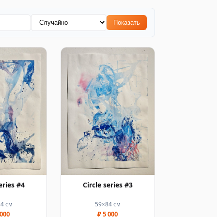
Показать
eries #4
Circle series #3
4 см
59×84 см
 000
₽ 5 000