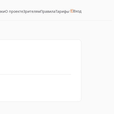
Вход
вки
О проекте
Зрителям
Правила
Тарифы