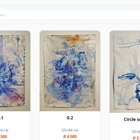
.1
0.2
Circle s
84 см
59×84 см
59×8
 500
₽ 4 000
₽ 5