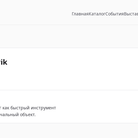
Главная
Каталог
События
Выста
ik
г как быстрый инструмент
чальный объект.