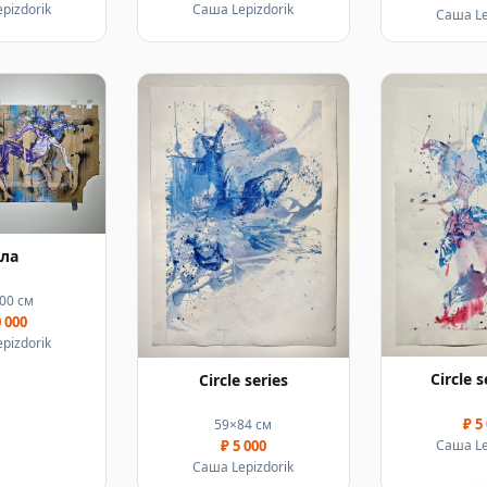
pizdorik
Саша Lepizdorik
Саша Le
ела
00 см
0 000
pizdorik
Circle s
Circle series
₽ 5
59×84 см
Саша Le
₽ 5 000
Саша Lepizdorik