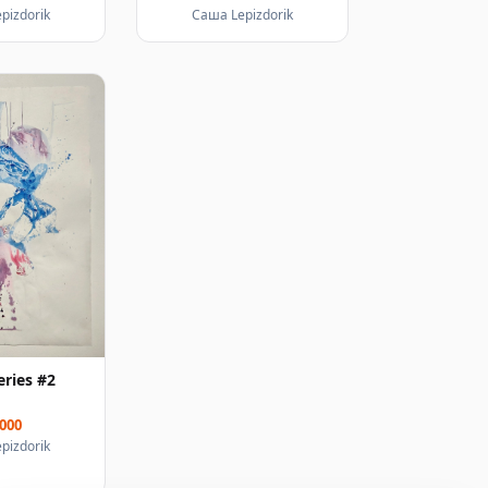
pizdorik
Саша Lepizdorik
eries #2
 000
pizdorik