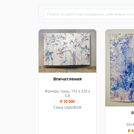
Впечатления
Фанера, тушь, 152 x 220 x
0,8
₽ 35 000
Саша Lepizdorik
0
59×
₽ 4