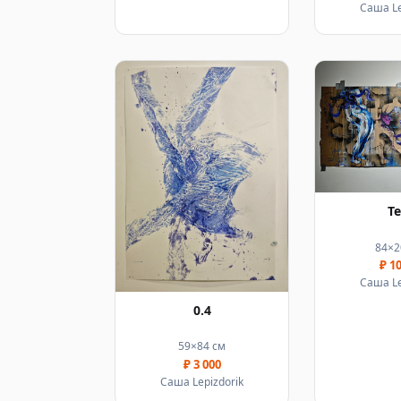
Саша Le
Т
84×2
₽ 1
Саша Le
0.4
59×84 см
₽ 3 000
Саша Lepizdorik