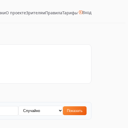
Вход
вки
О проекте
Зрителям
Правила
Тарифы
Показать