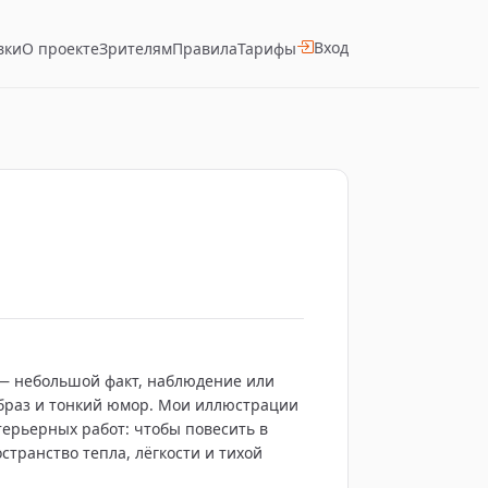
Вход
вки
О проекте
Зрителям
Правила
Тарифы
 — небольшой факт, наблюдение или
образ и тонкий юмор. Мои иллюстрации
терьерных работ: чтобы повесить в
остранство тепла, лёгкости и тихой