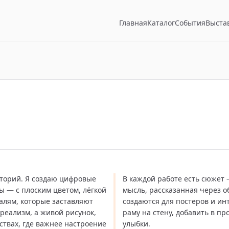
Главная
Каталог
События
Выста
торий. Я создаю цифровые
В каждой работе есть сюжет
ы — с плоским цветом, лёгкой
мысль, рассказанная через 
алям, которые заставляют
создаются для постеров и ин
ореализм, а живой рисунок,
раму на стену, добавить в пр
твах, где важнее настроение
улыбки.